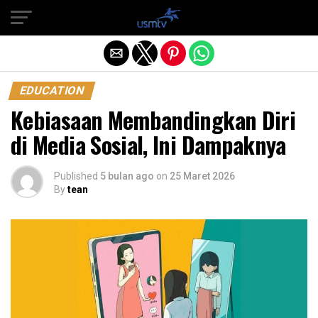
Exit mobile version
EDUCATION
Kebiasaan Membandingkan Diri
di Media Sosial, Ini Dampaknya
Published
5 bulan ago
on
25 Maret 2026
By
tean