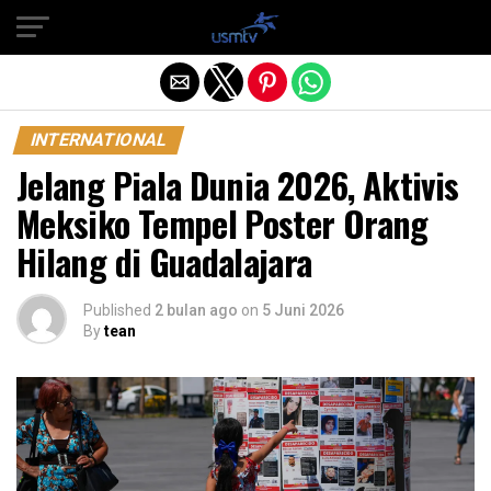
Exit mobile version
INTERNATIONAL
Jelang Piala Dunia 2026, Aktivis
Meksiko Tempel Poster Orang
Hilang di Guadalajara
Published
2 bulan ago
on
5 Juni 2026
By
tean