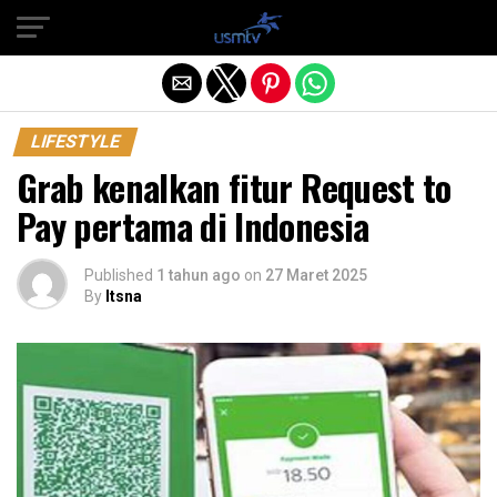
Exit mobile version
LIFESTYLE
Grab kenalkan fitur Request to
Pay pertama di Indonesia
Published
1 tahun ago
on
27 Maret 2025
By
Itsna