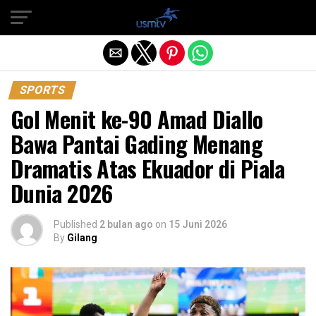
Exit mobile version
SPORTS
Gol Menit ke-90 Amad Diallo
Bawa Pantai Gading Menang
Dramatis Atas Ekuador di Piala
Dunia 2026
Published
2 bulan ago
on
15 Juni 2026
By
Gilang