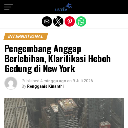
Exit mobile version
INTERNATIONAL
Pengembang Anggap
Berlebihan, Klarifikasi Heboh
Gedung di New York
Published
4 minggu ago
on
9 Juli 2026
By
Rengganis Kinanthi