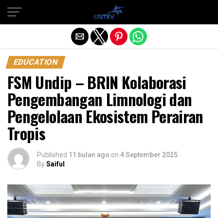
Exit mobile version
EDUCATION
FSM Undip – BRIN Kolaborasi
Pengembangan Limnologi dan
Pengelolaan Ekosistem Perairan
Tropis
Published
11 bulan ago
on
4 September 2025
By
Saiful