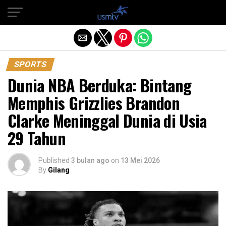
Exit mobile version
SPORTS
Dunia NBA Berduka: Bintang
Memphis Grizzlies Brandon
Clarke Meninggal Dunia di Usia
29 Tahun
Published
3 bulan ago
on
13 Mei 2026
By
Gilang