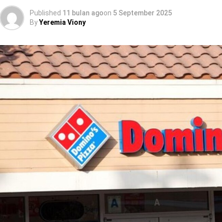
Published
11 bulan ago
on
5 September 2025
By
Yeremia Viony