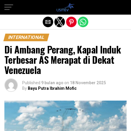
Exit mobile version
INTERNATIONAL
Di Ambang Perang, Kapal Induk
Terbesar AS Merapat di Dekat
Venezuela
Published
9 bulan ago
on
18 November 2025
By
Bayu Putra Ibrahim Mofic