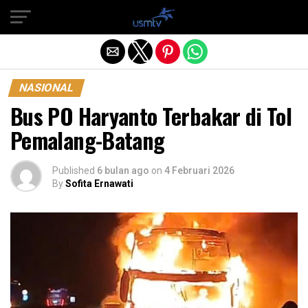
Exit mobile version
NASIONAL
Bus PO Haryanto Terbakar di Tol
Pemalang-Batang
Published
6 bulan ago
on
4 Februari 2026
By
Sofita Ernawati