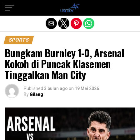
Exit mobile version
SPORTS
Bungkam Burnley 1-0, Arsenal
Kokoh di Puncak Klasemen
Tinggalkan Man City
Published
3 bulan ago
on
19 Mei 2026
By
Gilang