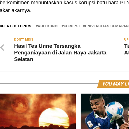
berkomitmen menuntaskan kasus korupsi batu bara PLN,
akar-akarnya.
RELATED TOPICS:
AHLI KUNCI
KORUPSI
UNIVERSITAS SEMARAN
DON'T MISS
UP
Hasil Tes Urine Tersangka
T
Penganiayaan di Jalan Raya Jakarta
A
Selatan
YOU MAY L