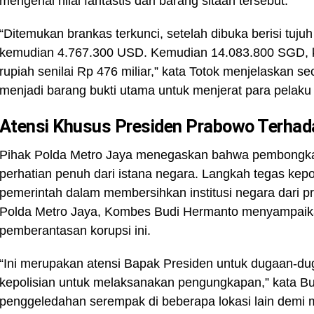
mengenai nilai fantastis dari barang sitaan tersebut.
“Ditemukan brankas terkunci, setelah dibuka berisi tuj
kemudian 4.767.300 USD. Kemudian 14.083.800 SGD, kem
rupiah senilai Rp 476 miliar,” kata Totok menjelaskan s
menjadi barang bukti utama untuk menjerat para pelaku
Atensi Khusus Presiden Prabowo Terhad
Pihak Polda Metro Jaya menegaskan bahwa pembongka
perhatian penuh dari istana negara. Langkah tegas kep
pemerintah dalam membersihkan institusi negara dari 
Polda Metro Jaya, Kombes Budi Hermanto menyampaika
pemberantasan korupsi ini.
“Ini merupakan atensi Bapak Presiden untuk dugaan-du
kepolisian untuk melaksanakan pengungkapan,” kata Bud
penggeledahan serempak di beberapa lokasi lain demi 