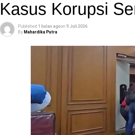
Kasus Korupsi Se
Published
1 bulan ago
on
9 Juli 2026
By
Mahardika Putra