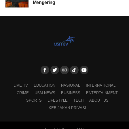
Mengering
LIVE TV
EDUCATION
NASIONAL
INTERNATIONAL
CRIME
USM NEWS
BUSINESS
ENTERTAINMENT
SPORTS
LIFESTYLE
TECH
ABOUT US
KEBIJAKAN PRIVASI