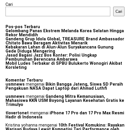
Cari
Cari
Pos-pos Terbaru
Gelombang Panas Ekstrem Melanda Korea Selatan Hingga
Rekor Mendidih
Gandeng Grup Idola Global, TREASURE Brand Ambassador
Chitato Bawa Beragam Aktivitas Menarik
Kebakaran Lahan di Alun-Alun Suryakancana Gunung
Gede Diduga Mengering
Jasad Bagasi Jazz Bos Konter: Polisi Ungkap
Pembunuhan Berencana Ambarawa
Mobil Ludes Terbakar di SPBU Bulukerto Wonogiri Akibat
Korsleting
Komentar Terbaru
usmnews
mengenai
Bikin Bangga Jateng, Siswa SD Peraih
Pengakuan NASA Dapat Laptop dari Ahmad Luthfi
usmnews
mengenai
Gandeng Mitra Kemanusiaan,
Mahasiswa KKN USM Boyong Layanan Kesehatan Gratis ke
Trimulyo
tlovertonet
mengenai
iPhone 17 Pro dan 17 Pro Max Resmi
Hadir di Indonesia
Kristina yohanna
mengenai
10th Festival Komukino: Rayakan
Warisan Budaya Lewat Kompetisi Tari Performance oleh