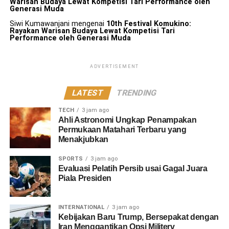
Warisan Budaya Lewat Kompetisi Tari Performance oleh
Generasi Muda
Siwi Kumawanjani
mengenai
10th Festival Komukino:
Rayakan Warisan Budaya Lewat Kompetisi Tari
Performance oleh Generasi Muda
ADVERTISEMENT
LATEST
TRENDING
TECH
3 jam ago
Ahli Astronomi Ungkap Penampakan
Permukaan Matahari Terbaru yang
Menakjubkan
SPORTS
3 jam ago
Evaluasi Pelatih Persib usai Gagal Juara
Piala Presiden
INTERNATIONAL
3 jam ago
Kebijakan Baru Trump, Bersepakat dengan
Iran Menggantikan Opsi Militerv