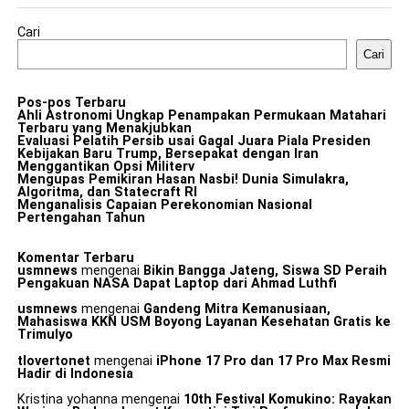
Cari
Cari
Pos-pos Terbaru
Ahli Astronomi Ungkap Penampakan Permukaan Matahari
Terbaru yang Menakjubkan
Evaluasi Pelatih Persib usai Gagal Juara Piala Presiden
Kebijakan Baru Trump, Bersepakat dengan Iran
Menggantikan Opsi Militerv
Mengupas Pemikiran Hasan Nasbi! Dunia Simulakra,
Algoritma, dan Statecraft RI
Menganalisis Capaian Perekonomian Nasional
Pertengahan Tahun
Komentar Terbaru
usmnews
mengenai
Bikin Bangga Jateng, Siswa SD Peraih
Pengakuan NASA Dapat Laptop dari Ahmad Luthfi
usmnews
mengenai
Gandeng Mitra Kemanusiaan,
Mahasiswa KKN USM Boyong Layanan Kesehatan Gratis ke
Trimulyo
tlovertonet
mengenai
iPhone 17 Pro dan 17 Pro Max Resmi
Hadir di Indonesia
Kristina yohanna
mengenai
10th Festival Komukino: Rayakan