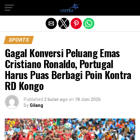
Exit mobile version
SPORTS
Gagal Konversi Peluang Emas
Cristiano Ronaldo, Portugal
Harus Puas Berbagi Poin Kontra
RD Kongo
Published
2 bulan ago
on
18 Juni 2026
By
Gilang