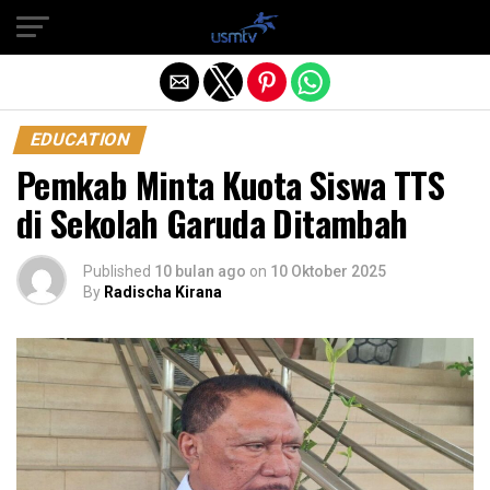
Exit mobile version
EDUCATION
Pemkab Minta Kuota Siswa TTS
di Sekolah Garuda Ditambah
Published
10 bulan ago
on
10 Oktober 2025
By
Radischa Kirana