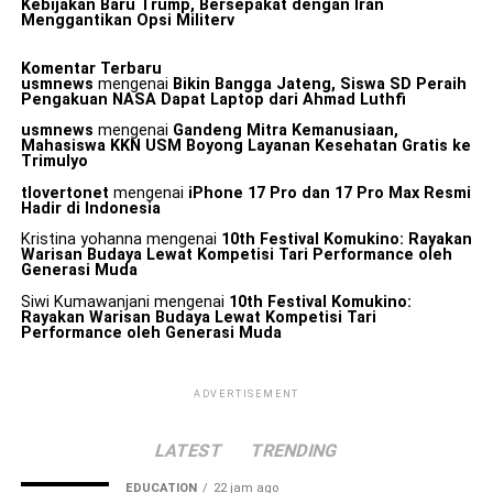
Kebijakan Baru Trump, Bersepakat dengan Iran
Menggantikan Opsi Militerv
Komentar Terbaru
usmnews
mengenai
Bikin Bangga Jateng, Siswa SD Peraih
Pengakuan NASA Dapat Laptop dari Ahmad Luthfi
usmnews
mengenai
Gandeng Mitra Kemanusiaan,
Mahasiswa KKN USM Boyong Layanan Kesehatan Gratis ke
Trimulyo
tlovertonet
mengenai
iPhone 17 Pro dan 17 Pro Max Resmi
Hadir di Indonesia
Kristina yohanna
mengenai
10th Festival Komukino: Rayakan
Warisan Budaya Lewat Kompetisi Tari Performance oleh
Generasi Muda
Siwi Kumawanjani
mengenai
10th Festival Komukino:
Rayakan Warisan Budaya Lewat Kompetisi Tari
Performance oleh Generasi Muda
ADVERTISEMENT
LATEST
TRENDING
EDUCATION
22 jam ago