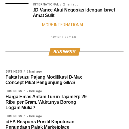
INTERNATIONAL
2 hari ago
JD Vance Akui Negosiasi dengan Israel
Amat Sulit
MORE INTERNATIONAL
ADVERTISEMENT
BUSINESS
2 hari ago
BUSINESS
2 hari ago
Menganalisis Capaian Perekonomian
Kisah Sukses Ashfa Madu Borobudur
BUSINESS
Nasional Pertengahan Tahun
Menjadi Destinasi Wisata Unggulan
BUSINESS
2 hari ago
Fakta Isuzu Pajang Modifikasi D-Max
Concept Pikat Pengunjung GIIAS
BUSINESS
2 hari ago
Harga Emas Antam Turun Tajam Rp 29
Ribu per Gram, Waktunya Borong
Logam Mulia?
BUSINESS
2 hari ago
idEA Respons Positif Keputusan
Penundaan Pajak Marketplace