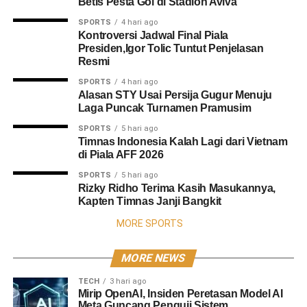
Betis Pesta Gol di Stadion Aviva
SPORTS
4 hari ago
Kontroversi Jadwal Final Piala
Presiden,Igor Tolic Tuntut Penjelasan
Resmi
SPORTS
4 hari ago
Alasan STY Usai Persija Gugur Menuju
Laga Puncak Turnamen Pramusim
SPORTS
5 hari ago
Timnas Indonesia Kalah Lagi dari Vietnam
di Piala AFF 2026
SPORTS
5 hari ago
Rizky Ridho Terima Kasih Masukannya,
Kapten Timnas Janji Bangkit
MORE SPORTS
MORE NEWS
TECH
3 hari ago
Mirip OpenAI, Insiden Peretasan Model AI
Meta Guncang Penguji Sistem