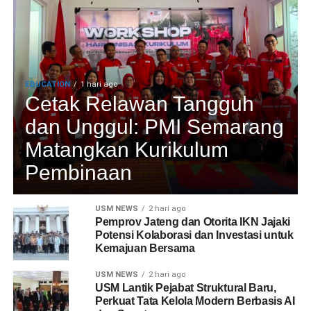
EDUCATION
1 hari ago
Cetak Relawan Tangguh
dan Unggul: PMI Semarang
Matangkan Kurikulum
Pembinaan
USM NEWS
2 hari ago
Pemprov Jateng dan Otorita IKN Jajaki
Potensi Kolaborasi dan Investasi untuk
Kemajuan Bersama
USM NEWS
2 hari ago
USM Lantik Pejabat Struktural Baru,
Perkuat Tata Kelola Modern Berbasis AI