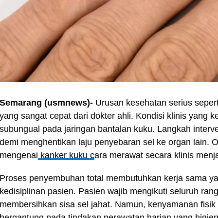
Semarang (usmnews)-
Urusan kesehatan serius sepe
yang sangat cepat dari dokter ahli. Kondisi klinis yang
subungual pada jaringan bantalan kuku. Langkah interv
demi menghentikan laju penyebaran sel ke organ lain.
mengenai
kanker kuku c
ara merawat secara klinis menj
Proses penyembuhan total membutuhkan kerja sama yang
kedisiplinan pasien. Pasien wajib mengikuti seluruh ran
membersihkan sisa sel jahat. Namun, kenyamanan fisik
bergantung pada tindakan perawatan harian yang higie