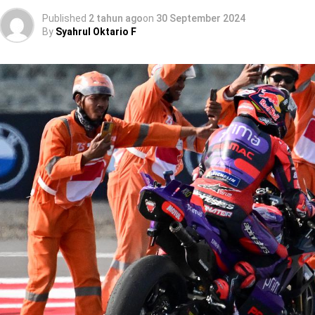
Published
2 tahun ago
on
30 September 2024
By
Syahrul Oktario F