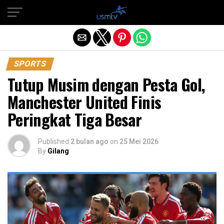
Exit mobile version
SPORTS
Tutup Musim dengan Pesta Gol,
Manchester United Finis
Peringkat Tiga Besar
Published
2 bulan ago
on
25 Mei 2026
By
Gilang