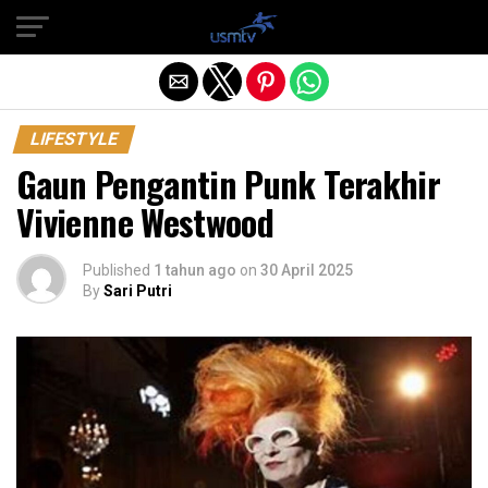
Exit mobile version
LIFESTYLE
Gaun Pengantin Punk Terakhir
Vivienne Westwood
Published
1 tahun ago
on
30 April 2025
By
Sari Putri