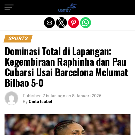
Exit mobile version
SPORTS
Dominasi Total di Lapangan:
Kegembiraan Raphinha dan Pau
Cubarsi Usai Barcelona Melumat
Bilbao 5-0
Published
7 bulan ago
on
8 Januari 2026
By
Cinta Isabel