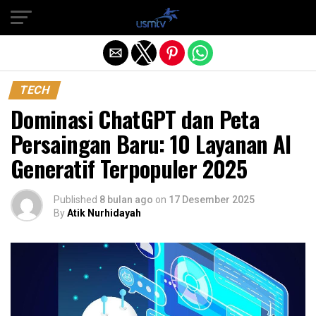
Exit mobile version
TECH
Dominasi ChatGPT dan Peta
Persaingan Baru: 10 Layanan AI
Generatif Terpopuler 2025
Published
8 bulan ago
on
17 Desember 2025
By
Atik Nurhidayah