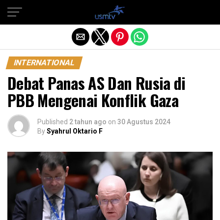
Exit mobile version
INTERNATIONAL
Debat Panas AS Dan Rusia di
PBB Mengenai Konflik Gaza
Published
2 tahun ago
on
30 Agustus 2024
By
Syahrul Oktario F