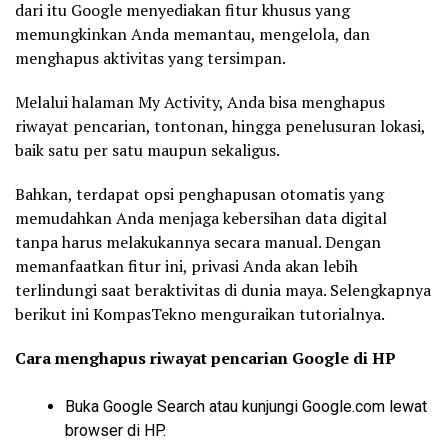
dari itu Google menyediakan fitur khusus yang
memungkinkan Anda memantau, mengelola, dan
menghapus aktivitas yang tersimpan.
Melalui halaman My Activity, Anda bisa menghapus
riwayat pencarian, tontonan, hingga penelusuran lokasi,
baik satu per satu maupun sekaligus.
Bahkan, terdapat opsi penghapusan otomatis yang
memudahkan Anda menjaga kebersihan data digital
tanpa harus melakukannya secara manual. Dengan
memanfaatkan fitur ini, privasi Anda akan lebih
terlindungi saat beraktivitas di dunia maya. Selengkapnya
berikut ini KompasTekno menguraikan tutorialnya.
Cara menghapus riwayat pencarian Google di HP
Buka Google Search atau kunjungi Google.com lewat
browser di HP.