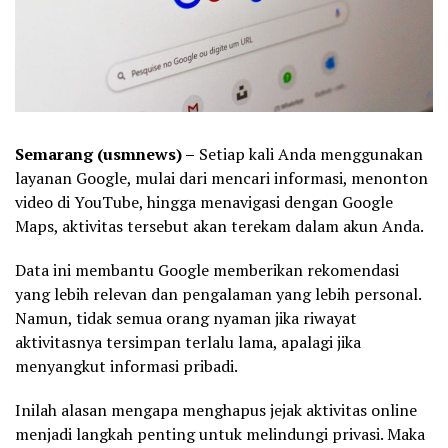
Semarang (usmnews) –
Setiap kali Anda menggunakan
layanan Google, mulai dari mencari informasi, menonton
video di YouTube, hingga menavigasi dengan Google
Maps, aktivitas tersebut akan terekam dalam akun Anda.
Data ini membantu Google memberikan rekomendasi
yang lebih relevan dan pengalaman yang lebih personal.
Namun, tidak semua orang nyaman jika riwayat
aktivitasnya tersimpan terlalu lama, apalagi jika
menyangkut informasi pribadi.
Inilah alasan mengapa menghapus jejak aktivitas online
menjadi langkah penting untuk melindungi privasi. Maka