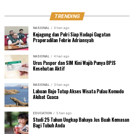
TRENDING
NASIONAL
4 hari ago
Kejagung dan Polri Siap Hadapi Gugatan
Praperadilan Febrie Adriansyah
NASIONAL
4 hari ago
Urus Paspor dan SIM Kini Wajib Punya BPJS
Kesehatan Aktif
NASIONAL
3 hari ago
Labuan Bajo Tutup Akses Wisata Pulau Komodo
Akibat Cuaca
EDUCATION
5 hari ago
Studi 25 Tahun Ungkap Bahaya Jus Buah Kemasan
Bagi Tubuh Anda