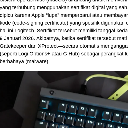
yang terhubung menggunakan sertifikat digital yang sah.
dipicu karena Apple “lupa” memperbarui atau membayar
kode (code-signing certificate) yang spesifik digunakan 
hal ini Logitech. Sertifikat tersebut memiliki tanggal ked
9 Januari 2026. Akibatnya, ketika sertifikat tersebut 
Gatekeeper dan XProtect—secara otomatis menganggap
(seperti Logi Options+ atau G Hub) sebagai perangkat l
berbahaya (malware).