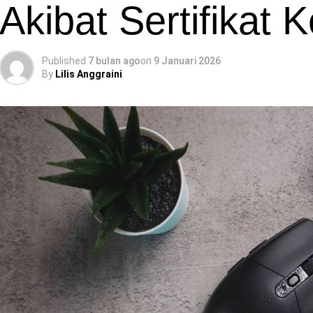
Akibat Sertifikat
Published
7 bulan ago
on
9 Januari 2026
By
Lilis Anggraini