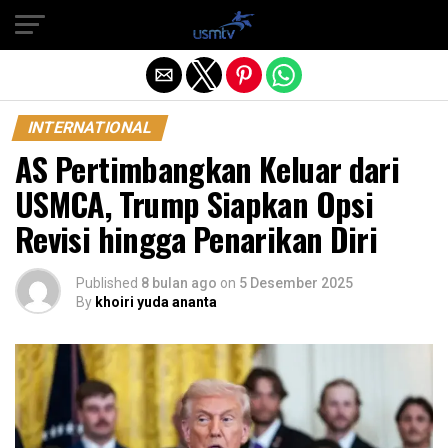
Exit mobile version
INTERNATIONAL
AS Pertimbangkan Keluar dari
USMCA, Trump Siapkan Opsi
Revisi hingga Penarikan Diri
Published
8 bulan ago
on
5 Desember 2025
By
khoiri yuda ananta