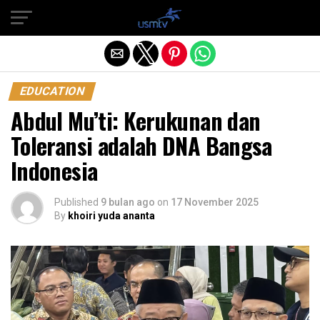
Exit mobile version
EDUCATION
Abdul Mu’ti: Kerukunan dan
Toleransi adalah DNA Bangsa
Indonesia
Published
9 bulan ago
on
17 November 2025
By
khoiri yuda ananta