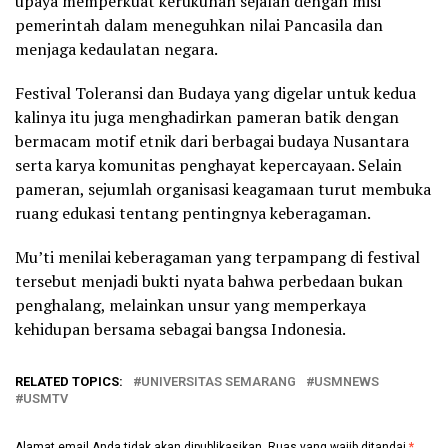
upaya memperkuat kerukunan sejalan dengan misi
pemerintah dalam meneguhkan nilai Pancasila dan
menjaga kedaulatan negara.
Festival Toleransi dan Budaya yang digelar untuk kedua
kalinya itu juga menghadirkan pameran batik dengan
bermacam motif etnik dari berbagai budaya Nusantara
serta karya komunitas penghayat kepercayaan. Selain
pameran, sejumlah organisasi keagamaan turut membuka
ruang edukasi tentang pentingnya keberagaman.
Mu’ti menilai keberagaman yang terpampang di festival
tersebut menjadi bukti nyata bahwa perbedaan bukan
penghalang, melainkan unsur yang memperkaya
kehidupan bersama sebagai bangsa Indonesia.
RELATED TOPICS:
UNIVERSITAS SEMARANG
USMNEWS
USMTV
Alamat email Anda tidak akan dipublikasikan.
Ruas yang wajib ditandai
*