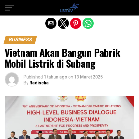
Exit mobile version
BUSINESS
Vietnam Akan Bangun Pabrik
Mobil Listrik di Subang
Published
1 tahun ago
on
13 Maret 2025
By
Radischa