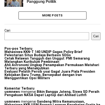
Panggung Politik
MORE POSTS
Cari
Cari
Pos-pos Terbaru
Mahasiswa KKN-T 140 UNDIP Gagas Policy Brief
Pelestarian Situs Budaya Berbasis SDGs
Cetak Relawan Tangguh dan Unggul: PMI Semarang
Matangkan Kurikulum Pembinaan
Ahli Astronomi Ungkap Penampakan Permukaan Matahari
Terbaru yang Menakjubkan
Evaluasi Pelatih Persib usai Gagal Juara Piala Presiden
Kebijakan Baru Trump, Bersepakat dengan Iran
Menggantikan Opsi Militerv
Komentar Terbaru
usmnews
mengenai
Bikin Bangga Jateng, Siswa SD Peraih
Pengakuan NASA Dapat Laptop dari Ahmad Luthfi
usmnews
mengenai
Gandeng Mitra Kemanusiaan,
Mahasiswa KKN USM Boyong Layanan Kesehatan Gratis ke