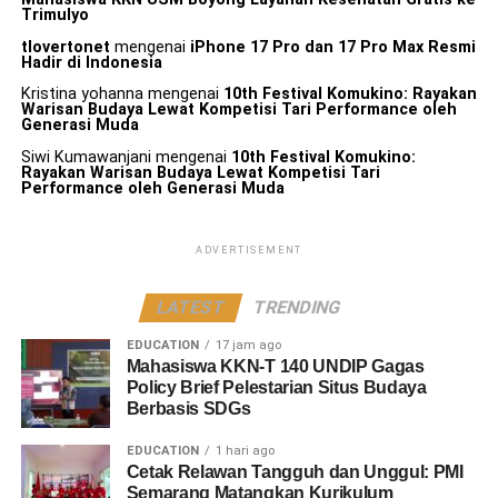
Trimulyo
tlovertonet
mengenai
iPhone 17 Pro dan 17 Pro Max Resmi
Hadir di Indonesia
Kristina yohanna
mengenai
10th Festival Komukino: Rayakan
Warisan Budaya Lewat Kompetisi Tari Performance oleh
Generasi Muda
Siwi Kumawanjani
mengenai
10th Festival Komukino:
Rayakan Warisan Budaya Lewat Kompetisi Tari
Performance oleh Generasi Muda
ADVERTISEMENT
LATEST
TRENDING
EDUCATION
17 jam ago
Mahasiswa KKN-T 140 UNDIP Gagas
Policy Brief Pelestarian Situs Budaya
Berbasis SDGs
EDUCATION
1 hari ago
Cetak Relawan Tangguh dan Unggul: PMI
Semarang Matangkan Kurikulum