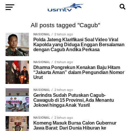
All posts tagged "Cagub"
NASIONAL
2 tahun ago
Polda Jateng Klarifikasi Soal Video Viral
Kapolda yang Diduga Enggan Bersalaman
dengan Cagub Andika Perkasa
NASIONAL
2 tahun ago
Dharma Pongrekun Kenakan Baju Hitam
“Jakarta Aman” dalam Pengundian Nomor
Urut
NASIONAL
2 tahun ago
Gerindra Sudah Putuskan Cagub-
Cawagub di 15 Provinsi, Ada Menantu
Jokowi hingga Anak Yusril
NASIONAL
2 tahun ago
Komeng Masuk Bursa Calon Gubernur
Jawa Barat: Dari Dunia Hiburan ke