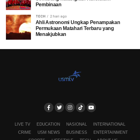
Pembinaan
TECH
2 hari ago
Ahli Astronomi Ungkap Penampakan
Permukaan Matahari Terbaru yang
Menakjubkan
LIVE TV
EDUCATION
NASIONAL
INTERNATIONAL
CRIME
USM NEWS
BUSINESS
ENTERTAINMENT