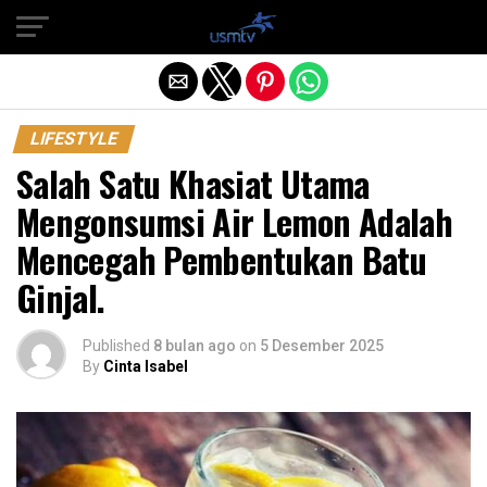
Exit mobile version
LIFESTYLE
Salah Satu Khasiat Utama
Mengonsumsi Air Lemon Adalah
Mencegah Pembentukan Batu
Ginjal.
Published
8 bulan ago
on
5 Desember 2025
By
Cinta Isabel