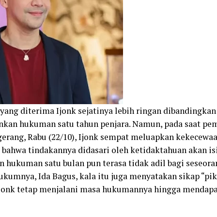
 yang diterima Ijonk sejatinya lebih ringan dibandingka
kan hukuman satu tahun penjara. Namun, pada saat pem
erang, Rabu (22/10), Ijonk sempat meluapkan kekecewaa
ahwa tindakannya didasari oleh ketidaktahuan akan isi 
n hukuman satu bulan pun terasa tidak adil bagi seseora
hukumnya, Ida Bagus, kala itu juga menyatakan sikap “pik
jonk tetap menjalani masa hukumannya hingga mendapa