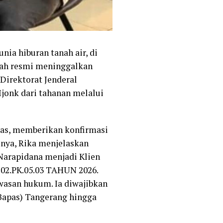
nia hiburan tanah air, di
elah resmi meninggalkan
Direktorat Jenderal
jonk dari tahanan melalui
npas, memberikan konfirmasi
snya, Rika menjelaskan
g Narapidana menjadi Klien
-02.PK.05.03 TAHUN 2026.
awasan hukum. Ia diwajibkan
Bapas) Tangerang hingga