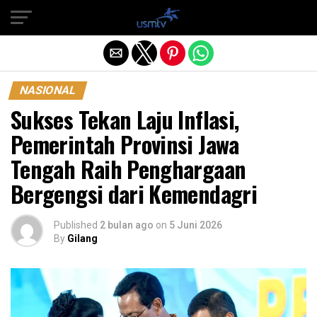
Exit mobile version
NASIONAL
Sukses Tekan Laju Inflasi,
Pemerintah Provinsi Jawa
Tengah Raih Penghargaan
Bergengsi dari Kemendagri
Published
2 bulan ago
on
5 Juni 2026
By
Gilang