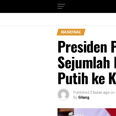
NASIONAL
Presiden 
Sejumlah 
Putih ke 
Published
2 bulan ago
on
By
Gilang