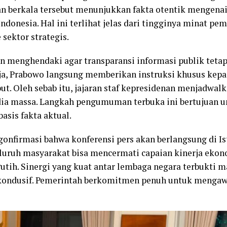
ran berkala tersebut menunjukkan fakta otentik mengena
ndonesia. Hal ini terlihat jelas dari tingginya minat pe
sektor strategis.
 menghendaki agar transparansi informasi publik tetap 
ja, Prabowo langsung memberikan instruksi khusus kepa
ut. Oleh sebab itu, jajaran staf kepresidenan menjadwa
dia massa. Langkah pengumuman terbuka ini bertujuan 
asis fakta aktual.
ngonfirmasi bahwa konferensi pers akan berlangsung di 
seluruh masyarakat bisa mencermati capaian kinerja ekon
Putih. Sinergi yang kuat antar lembaga negara terbukt
 kondusif. Pemerintah berkomitmen penuh untuk mengawa