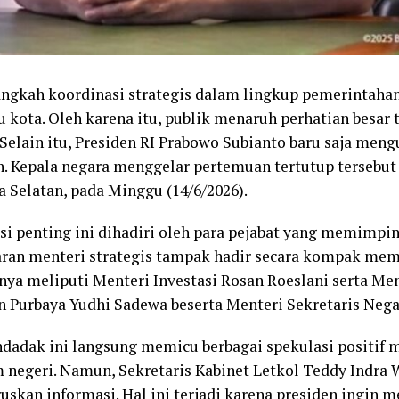
ngkah koordinasi strategis dalam lingkup pemerintahan 
ibu kota. Oleh karena itu, publik menaruh perhatian besar
Selain itu, Presiden RI Prabowo Subianto baru saja men
h. Kepala negara menggelar pertemuan tertutup tersebut
ta Selatan, pada Minggu (14/6/2026).
si penting ini dihadiri oleh para pejabat yang memimpi
jajaran menteri strategis tampak hadir secara kompak m
anya meliputi Menteri Investasi Rosan Roeslani serta Me
 Purbaya Yudhi Sadewa beserta Menteri Sekretaris Negar
adak ini langsung memicu berbagai spekulasi positif 
negeri. Namun, Sekretaris Kabinet Letkol Teddy Indra
ruskan informasi. Hal ini terjadi karena presiden ingin 