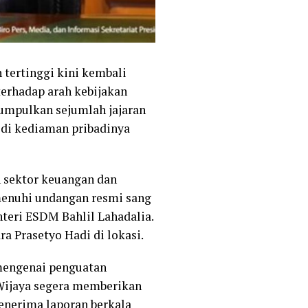
tertinggi kini kembali
 terhadap arah kebijakan
gumpulkan sejumlah jajaran
 di kediaman pribadinya
n sektor keuangan dan
emenuhi undangan resmi sang
nteri ESDM Bahlil Lahadalia.
a Prasetyo Hadi di lokasi.
mengenai penguatan
 Wijaya segera memberikan
menerima laporan berkala