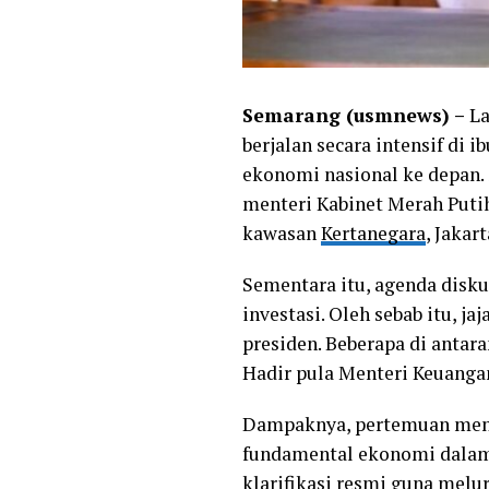
Semarang (usmnews) –
La
berjalan secara intensif di 
ekonomi nasional ke depan. 
menteri Kabinet Merah Puti
kawasan
Kertanegara
, Jakar
Sementara itu, agenda disku
investasi. Oleh sebab itu, 
presiden. Beberapa di antar
Hadir pula Menteri Keuangan
Dampaknya, pertemuan mend
fundamental ekonomi dalam 
klarifikasi resmi guna melu