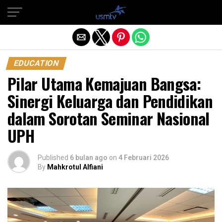
Exit mobile version
EDUCATION
Pilar Utama Kemajuan Bangsa:
Sinergi Keluarga dan Pendidikan
dalam Sorotan Seminar Nasional
UPH
Published
6 bulan ago
on
4 Februari 2026
By
Mahkrotul Alfiani