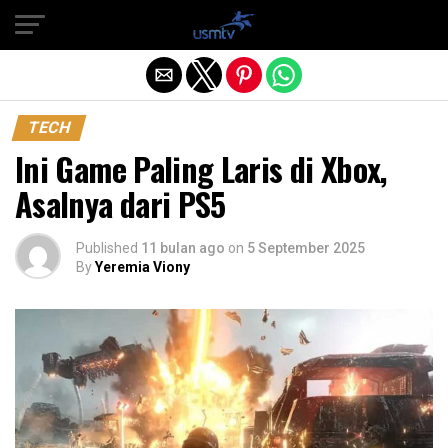
Exit mobile version
TECH
Ini Game Paling Laris di Xbox,
Asalnya dari PS5
Published
11 bulan ago
on
5 September 2025
By
Yeremia Viony