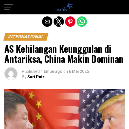
Exit mobile version
INTERNATIONAL
AS Kehilangan Keunggulan di
Antariksa, China Makin Dominan
Published
1 tahun ago
on
6 Mei 2025
By
Sari Putri