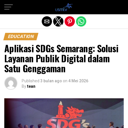
Exit mobile version
EDUCATION
Aplikasi SDGs Semarang: Solusi
Layanan Publik Digital dalam
Satu Genggaman
Published
3 bulan ago
on
4 Mei 2026
By
tean